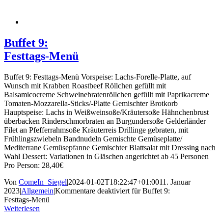
Buffet 9:
Festtags-Menü
Buffet 9: Festtags-Menü Vorspeise: Lachs-Forelle-Platte, auf
Wunsch mit Krabben Roastbeef Röllchen gefüllt mit
Balsamicocreme Schweinebratenröllchen gefüllt mit Paprikacreme
Tomaten-Mozzarella-Sticks/-Platte Gemischter Brotkorb
Hauptspeise: Lachs in Weißweinsoße/Kräutersoße Hähnchenbrust
überbacken Rinderschmorbraten an Burgundersoße Gelderländer
Filet an Pfefferrahmsoße Kräuterreis Drillinge gebraten, mit
Frühlingszwiebeln Bandnudeln Gemischte Gemüseplatte/
Mediterrane Gemüsepfanne Gemischter Blattsalat mit Dressing nach
Wahl Dessert: Variationen in Gläschen angerichtet ab 45 Personen
Pro Person: 28,40€
Von
ComeIn_Siegel
|
2024-01-02T18:22:47+01:00
11. Januar
2023
|
Allgemein
|
Kommentare deaktiviert
für Buffet 9:
Festtags-Menü
Weiterlesen