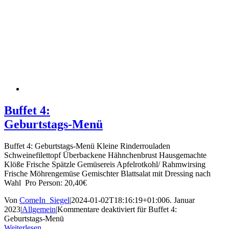
Buffet 4:
Geburtstags-Menü
Buffet 4: Geburtstags-Menü Kleine Rinderrouladen
Schweinefilettopf Überbackene Hähnchenbrust Hausgemachte
Klöße Frische Spätzle Gemüsereis Apfelrotkohl/ Rahmwirsing
Frische Möhrengemüse Gemischter Blattsalat mit Dressing nach
Wahl Pro Person: 20,40€
Von
ComeIn_Siegel
|
2024-01-02T18:16:19+01:00
6. Januar
2023
|
Allgemein
|
Kommentare deaktiviert
für Buffet 4:
Geburtstags-Menü
Weiterlesen