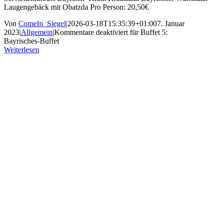
Laugengebäck mit Obatzda Pro Person: 20,50€
Von
ComeIn_Siegel
|
2026-03-18T15:35:39+01:00
7. Januar
2023
|
Allgemein
|
Kommentare deaktiviert
für Buffet 5:
Bayrisches-Buffet
Weiterlesen