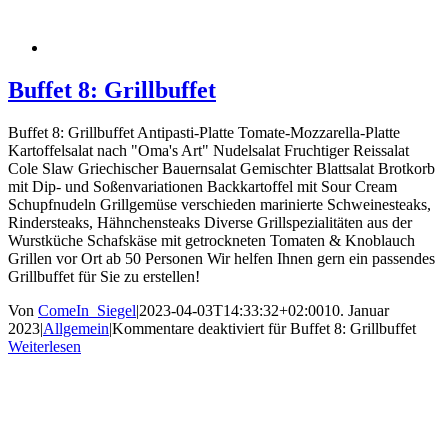
Buffet 8: Grillbuffet
Buffet 8: Grillbuffet Antipasti-Platte Tomate-Mozzarella-Platte
Kartoffelsalat nach "Oma's Art" Nudelsalat Fruchtiger Reissalat
Cole Slaw Griechischer Bauernsalat Gemischter Blattsalat Brotkorb
mit Dip- und Soßenvariationen Backkartoffel mit Sour Cream
Schupfnudeln Grillgemüse verschieden marinierte Schweinesteaks,
Rindersteaks, Hähnchensteaks Diverse Grillspezialitäten aus der
Wurstküche Schafskäse mit getrockneten Tomaten & Knoblauch
Grillen vor Ort ab 50 Personen Wir helfen Ihnen gern ein passendes
Grillbuffet für Sie zu erstellen!
Von
ComeIn_Siegel
|
2023-04-03T14:33:32+02:00
10. Januar
2023
|
Allgemein
|
Kommentare deaktiviert
für Buffet 8: Grillbuffet
Weiterlesen