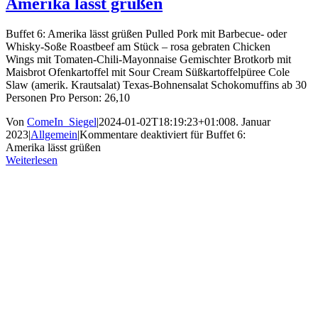
Amerika lässt grüßen
Buffet 6: Amerika lässt grüßen Pulled Pork mit Barbecue- oder
Whisky-Soße Roastbeef am Stück – rosa gebraten Chicken
Wings mit Tomaten-Chili-Mayonnaise Gemischter Brotkorb mit
Maisbrot Ofenkartoffel mit Sour Cream Süßkartoffelpüree Cole
Slaw (amerik. Krautsalat) Texas-Bohnensalat Schokomuffins ab 30
Personen Pro Person: 26,10
Von
ComeIn_Siegel
|
2024-01-02T18:19:23+01:00
8. Januar
2023
|
Allgemein
|
Kommentare deaktiviert
für Buffet 6:
Amerika lässt grüßen
Weiterlesen