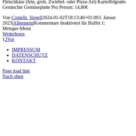
Fleischkäse (fein, grob, Zwiebel- oder Pizza-Art) Kartoffelgratin
Gemischte Gemüseplatte Pro Person: 14,80€
Von
ComeIn_Siegel
|
2024-01-02T18:13:40+01:00
3. Januar
2023
|
Allgemein
|
Kommentare deaktiviert
für Buffet 1:
Metzger-Menü
Weiterlesen
1
2
Vor
IMPRESSUM
DATENSCHUTZ
KONTAKT
Page load link
Nach oben