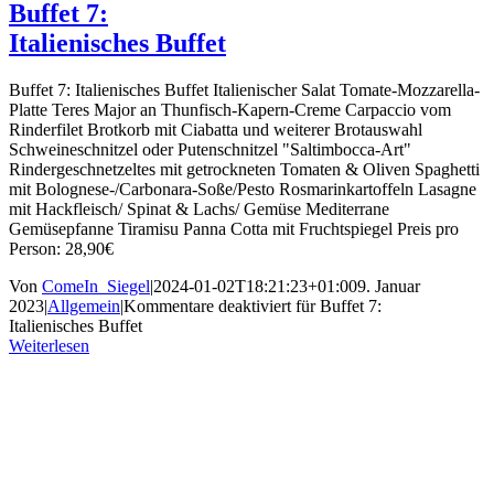
Buffet 7:
Italienisches Buffet
Buffet 7: Italienisches Buffet Italienischer Salat Tomate-Mozzarella-
Platte Teres Major an Thunfisch-Kapern-Creme Carpaccio vom
Rinderfilet Brotkorb mit Ciabatta und weiterer Brotauswahl
Schweineschnitzel oder Putenschnitzel "Saltimbocca-Art"
Rindergeschnetzeltes mit getrockneten Tomaten & Oliven Spaghetti
mit Bolognese-/Carbonara-Soße/Pesto Rosmarinkartoffeln Lasagne
mit Hackfleisch/ Spinat & Lachs/ Gemüse Mediterrane
Gemüsepfanne Tiramisu Panna Cotta mit Fruchtspiegel Preis pro
Person: 28,90€
Von
ComeIn_Siegel
|
2024-01-02T18:21:23+01:00
9. Januar
2023
|
Allgemein
|
Kommentare deaktiviert
für Buffet 7:
Italienisches Buffet
Weiterlesen