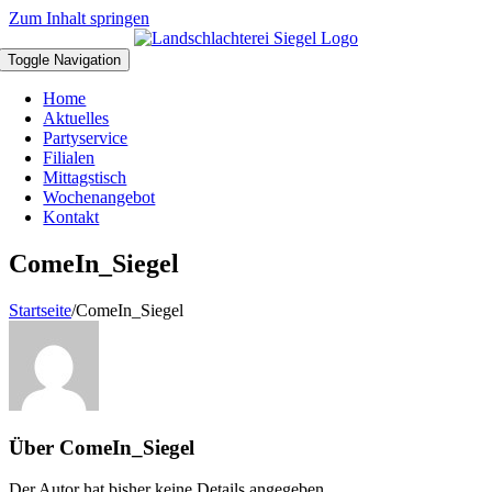
Zum Inhalt springen
Toggle Navigation
Home
Aktuelles
Partyservice
Filialen
Mittagstisch
Wochenangebot
Kontakt
ComeIn_Siegel
Startseite
/
ComeIn_Siegel
Über
ComeIn_Siegel
Der Autor hat bisher keine Details angegeben.