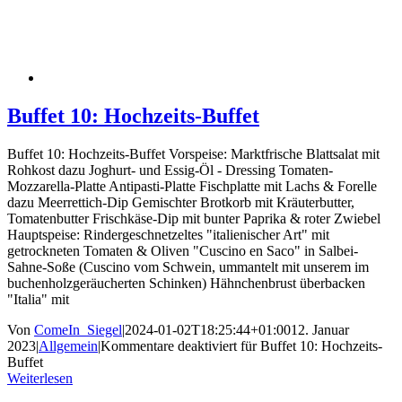
Buffet 10: Hochzeits-Buffet
Buffet 10: Hochzeits-Buffet Vorspeise: Marktfrische Blattsalat mit
Rohkost dazu Joghurt- und Essig-Öl - Dressing Tomaten-
Mozzarella-Platte Antipasti-Platte Fischplatte mit Lachs & Forelle
dazu Meerrettich-Dip Gemischter Brotkorb mit Kräuterbutter,
Tomatenbutter Frischkäse-Dip mit bunter Paprika & roter Zwiebel
Hauptspeise: Rindergeschnetzeltes "italienischer Art" mit
getrockneten Tomaten & Oliven "Cuscino en Saco" in Salbei-
Sahne-Soße (Cuscino vom Schwein, ummantelt mit unserem im
buchenholzgeräucherten Schinken) Hähnchenbrust überbacken
"Italia" mit
Von
ComeIn_Siegel
|
2024-01-02T18:25:44+01:00
12. Januar
2023
|
Allgemein
|
Kommentare deaktiviert
für Buffet 10: Hochzeits-
Buffet
Weiterlesen